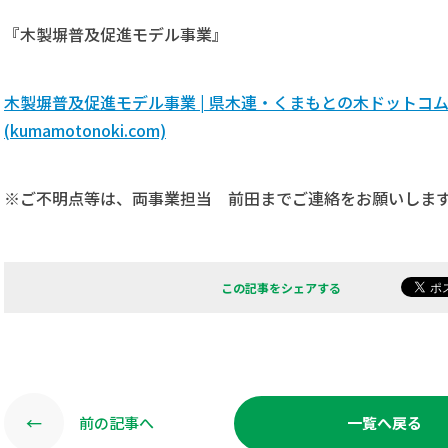
『木製塀普及促進モデル事業』
木製塀普及促進モデル事業 | 県木連・くまもとの木ドットコ
(kumamotonoki.com)
※ご不明点等は、両事業担当 前田までご連絡をお願いしま
この記事をシェアする
←
前の記事へ
一覧へ戻る