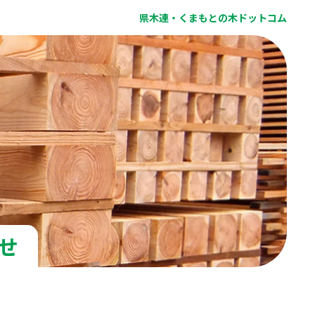
県木連・くまもとの木ドットコム
せ