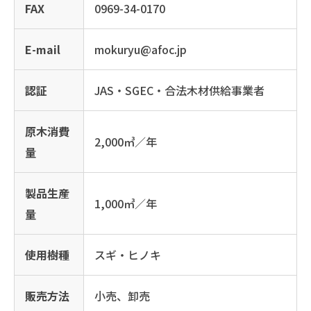
FAX
0969-34-0170
E-mail
mokuryu@afoc.jp
認証
JAS・SGEC・合法木材供給事業者
原木消費
2,000㎥／年
量
製品生産
1,000㎥／年
量
使用樹種
スギ・ヒノキ
販売方法
小売、卸売