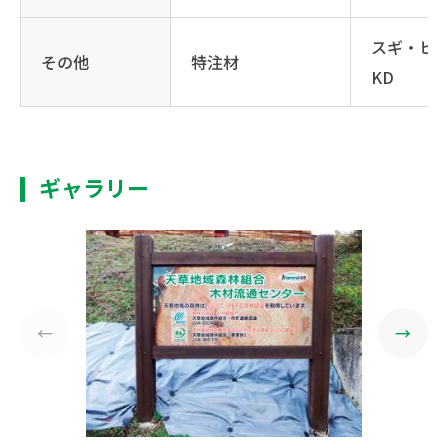
スギ・ヒノ
その他
特注材
KD
ギャラリー
←
→