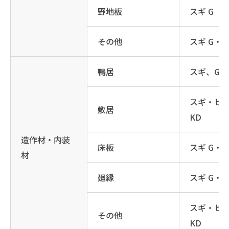
野地板
スギ G
その他
スギ G・K
鴨居
スギ、G・
スギ・ヒノ
敷居
KD
造作材・内装
床板
スギ G・K
材
廻縁
スギ G・K
スギ・ヒノ
その他
KD