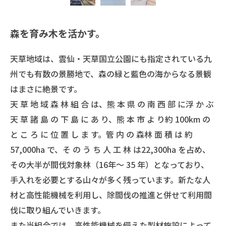
森を育み木を活かす。
天草地域は、雲仙・天草国立公園にも指定されている九
州でも有数の景勝地で、森の緑と藍色の海からなる景観
はまさに絶景です。
天 草 地 域 森 林 組 合 は、熊 本 県 の 南 西 部 に浮 か ぶ
天 草 諸 島 の 下 島 に あ り、熊 本 市 よ り約 100km の
と こ ろ に 位 置 し ま す。管 内 の 森林 面 積 は 約
57,000ha で、そ の う ち 人 工 林 は22,300ha を占め、
その大半が間伐対象林（16年〜 35 年）となっており、
手入れを必要とする山々が多く残っています。新たな人
材と高性能機械を利用し、除間伐の推進と併せて利用間
伐に取り組んでいきます。
また当組合では、高性能機械を備えた製材施設によって