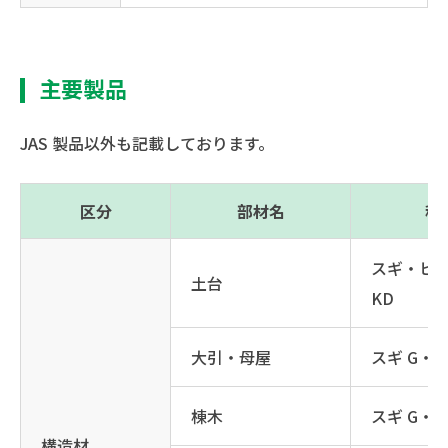
主要製品
JAS 製品以外も記載しております。
区分
部材名
種
スギ・ヒノ
土台
KD
大引・母屋
スギ G・K
棟木
スギ G・K
構造材