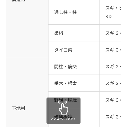
スギ・ヒノ
通し柱・柱
KD
梁桁
スギ G・K
タイコ梁
スギ G・K
間柱・筋交
スギ G・K
垂木・根太
スギ G・K
野縁・胴縁
スギ G・K
下地材
破風板等
スギ G・K
スクロールできます